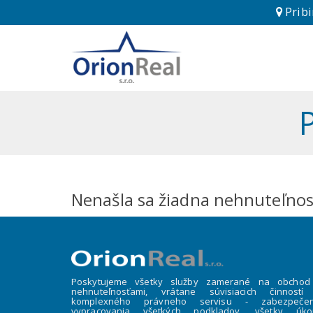
Pribi
Nenašla sa žiadna nehnuteľnosť
Poskytujeme všetky služby zamerané na obchod
nehnuteľnosťami, vrátane súvisiacich činností
komplexného právneho servisu - zabezpečen
vypracovania všetkých podkladov, všetky úko