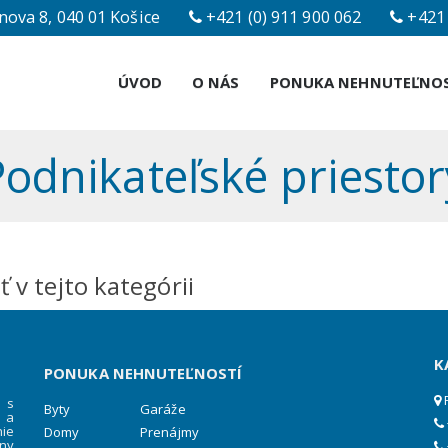
nova 8, 040 01 Košice
+421 (0) 911 900 062
+421 
ÚVOD
O NÁS
PONUKA NEHNUTEĽNO
Podnikateľské priestor
 v tejto kategórii
K
PONUKA NEHNUTEĽNOSTÍ
P
 s
Byty
Garáže
 a
ie
Domy
Prenájmy
ny