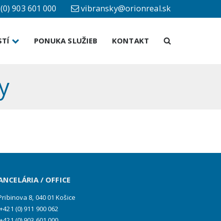
(0) 903 601 000
vibransky@orionreal.sk
×
STÍ
PONUKA SLUŽIEB
KONTAKT
y
ANCELÁRIA / OFFICE
ribinova 8, 040 01 Košice
+421 (0) 911 900 062
+421 (0) 903 601 000