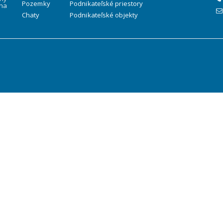
Pozemky
Podnikateľské priestory
na
Chaty
Podnikateľské objekty