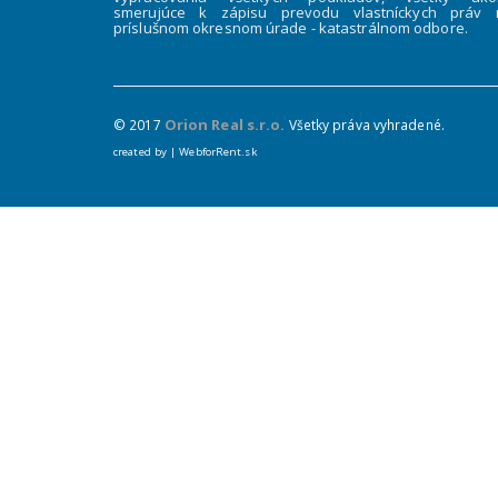
smerujúce k zápisu prevodu vlastníckych práv 
príslušnom okresnom úrade - katastrálnom odbore.
Orion Real s.r.o.
© 2017
Všetky práva vyhradené.
created by |
WebforRent.sk