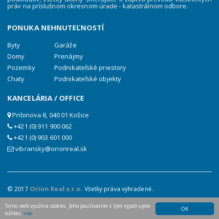
práv na príslušnom okresnom úrade - katastrálnom odbore.
PONUKA NEHNUTEĽNOSTÍ
Byty
Garáže
Domy
Prenájmy
Pozemky
Podnikateľské priestory
Chaty
Podnikateľské objekty
KANCELÁRIA / OFFICE
Pribinova 8, 040 01 Košice
+421 (0) 911 900 062
+421 (0) 903 601 000
vibransky@orionreal.sk
Orion Real s.r.o.
© 2017
Všetky práva vyhradené.
created by |
WebforRent.sk
Tento web využíva cookies. Jeho používaním s tým vyjadrujete
OK
súhlas.
viac