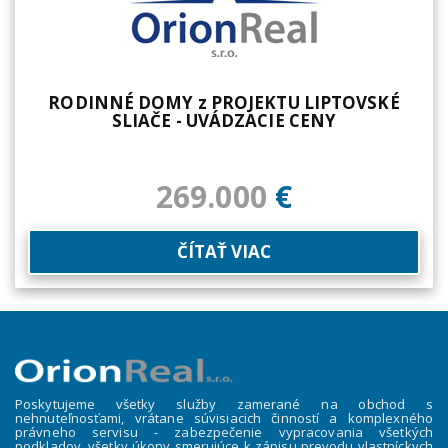
RODINNÉ DOMY z PROJEKTU LIPTOVSKÉ
SLIAČE - UVÁDZACIE CENY
269.000
€
ČÍTAŤ VIAC
Poskytujeme všetky služby zamerané na obchod s
nehnuteľnosťami, vrátane súvisiacich činností a komplexného
právneho servisu - zabezpečenie vypracovania všetkých
podkladov, všetky úkony smerujúce k zápisu prevodu vlastníckych