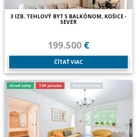
3 IZB. TEHLOVÝ BYT S BALKÓNOM, KOŠICE -
SEVER
199.500
€
ČÍTAŤ VIAC
Ihneď voľný
TOP ponuka
Dobrá lokalita