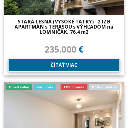
STARÁ LESNÁ (VYSOKÉ TATRY) - 2 IZB
APARTMÁN s TERASOU s VÝHĽADOM na
LOMNIČÁK, 76,4 m2
235.000
€
ČÍTAŤ VIAC
Ihneď voľný
Len u nás
TOP ponuka
Dobrá lokalita