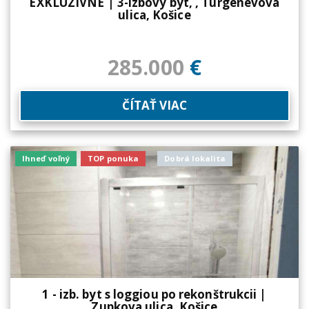
EXKLUZÍVNE | 3-izbový byt, , Turgenevova
ulica, Košice
285.000
€
ČÍTAŤ VIAC
Ihneď voľný
TOP ponuka
Dobrá lokalita
1 - izb. byt s loggiou po rekonštrukcii |
Zupkova ulica, Košice