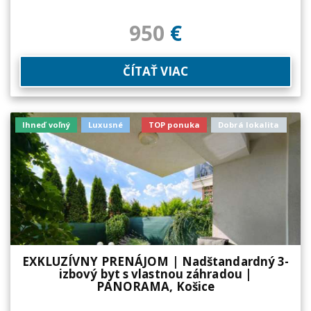
950
€
ČÍTAŤ VIAC
Ihneď voľný
Luxusné
TOP ponuka
Dobrá lokalita
EXKLUZÍVNY PRENÁJOM | Nadštandardný 3-
izbový byt s vlastnou záhradou |
PANORAMA, Košice