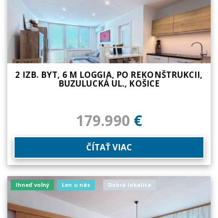
2 IZB. BYT, 6 M LOGGIA, PO REKONŠTRUKCII,
BUZULUCKÁ UL., KOŠICE
179.990
€
ČÍTAŤ VIAC
Ihneď voľný
Len u nás
Dobrá lokalita