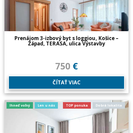
Prenájom 3-izbový byt s loggiou, Košice –
Západ, TERASA, ulica Výstavby
750
€
ČÍTAŤ VIAC
Ihneď voľný
Len u nás
TOP ponuka
Dobrá lokalita