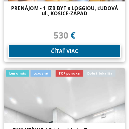
PRENÁJOM - 1 IZB BYT s LOGGIOU, ĽUDOVÁ
ul., KOŠICE-ZÁPAD
530
€
ČÍTAŤ VIAC
Len u nás
Luxusné
TOP ponuka
Dobrá lokalita