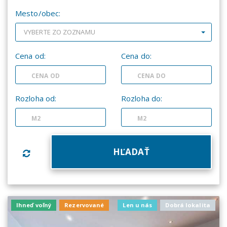
Mesto/obec:
VYBERTE ZO ZOZNAMU
Cena od:
Cena do:
Rozloha od:
Rozloha do:
Ihneď voľný
Rezervované
Len u nás
Dobrá lokalita