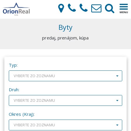
×
Tog
MENU
navi
Byty
predaj, prenájom, kúpa
Typ:
VYBERTE ZO ZOZNAMU
Druh:
VYBERTE ZO ZOZNAMU
Okres (Kraj):
VYBERTE ZO ZOZNAMU