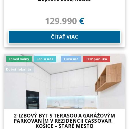
129.990
€
ČÍTAŤ VIAC
Ihneď voľný
Len u nás
Luxusné
TOP ponuka
Dobrá lokalita
2-IZBOVÝ BYT S TERASOU A GARÁŽOVÝM
PARKOVANÍM V REZIDENCII CASSOVAR |
KOŠICE – STARÉ MESTO