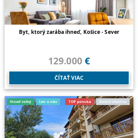
Byt, ktorý zarába ihneď, Košice - Sever
129.000
€
ČÍTAŤ VIAC
Ihneď voľný
Len u nás
TOP ponuka
Dobrá lokalita